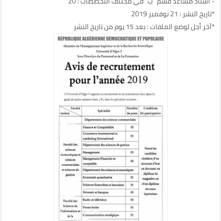
- أستاذ مساعد قسم "ب" في مختلف التخصصات : 20
*تاريخ النشر : 21 نوفمبر 2019
*آخر أجل لوضع الملفات : بعد 15 يوم من تاريخ النشر