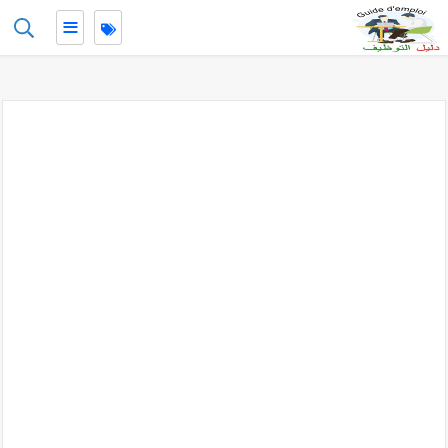
≡
-->