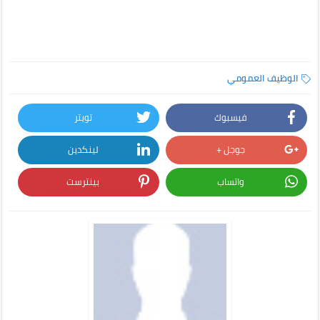
الوظيف العمومي
فيسبوك
تويتر
جوجل +
لينكدين
واتساب
بينترست