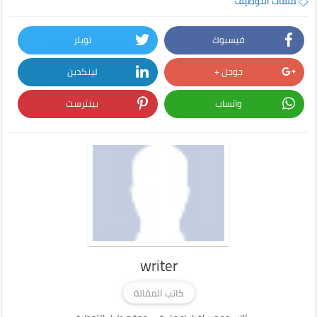
ملفات التوظيف
فيسبوك
تويتر
جوجل +
لينكدين
واتساب
بينترست
writer
كاتب المقالة