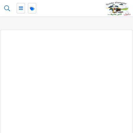
≡
-->