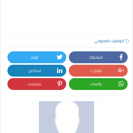
الوظيف العمومي
فيسبوك
تويتر
جوجل +
لينكدين
واتساب
بينترست