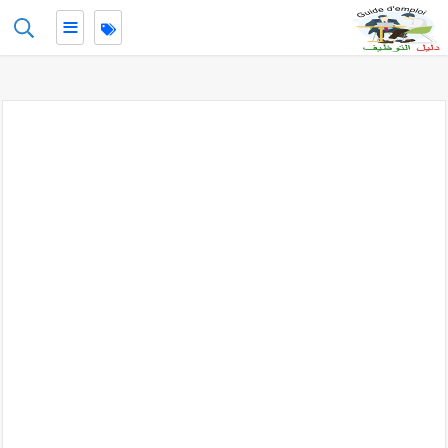
≡
-->