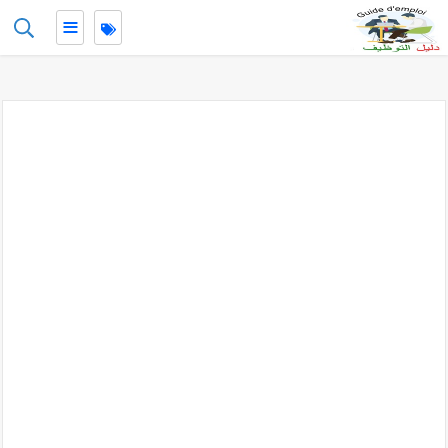
≡
-->