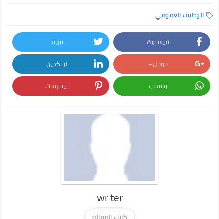
الوظيف العمومي
فيسبوك
تويتر
جوجل +
لينكدين
واتساب
بينترست
writer
كاتب المقالة