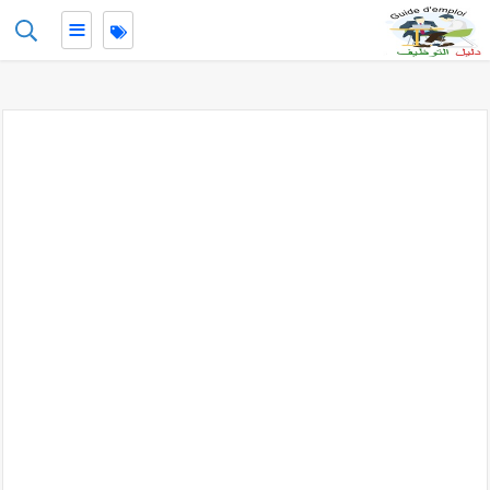
≡
-->