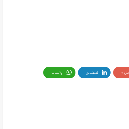
جل +
لينكدين
واتساب