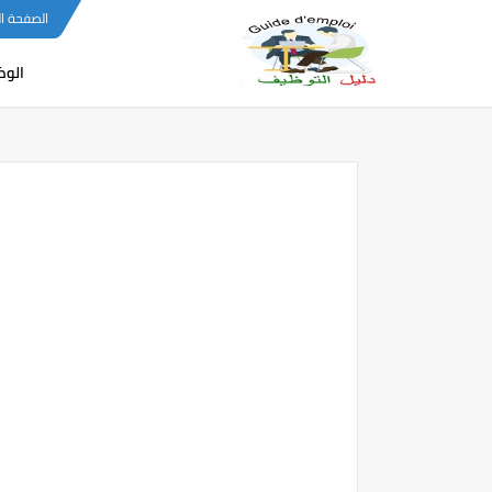
-->
الصفحة ا
الو