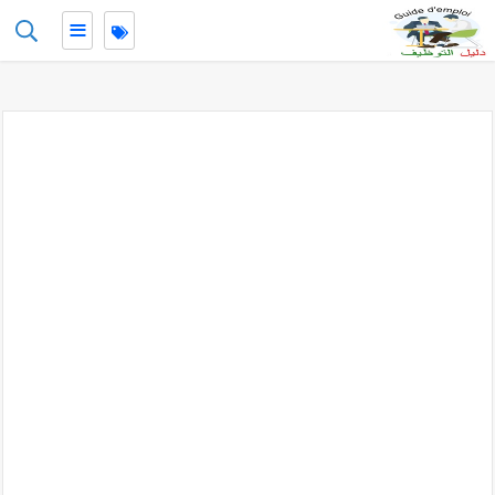
≡
-->