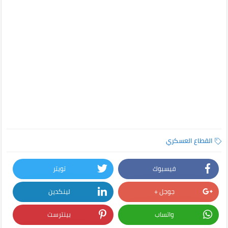
القطاع العسكري
فيسبوك
تويتر
جوجل +
لينكدين
واتساب
بينترست